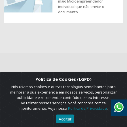
maio Microempreendedor
individual que não enviar o
documento…
Politica de Cookies (LGPD)
2025 © Copyright. ADRUS. Todos os direitos reservados. Designed by
AGT Online.
Nós usamos cookies e outras tecnologias semelhantes para
melhorar a sua experiência em nossos serviços, personalizar
publicidade e recomendar conteúdo de seu interesse.
Ao utilizar nossos serviços, você concorda com tal
monitoramento. Veja nossa
Política de Privacidade
.
Aceitar