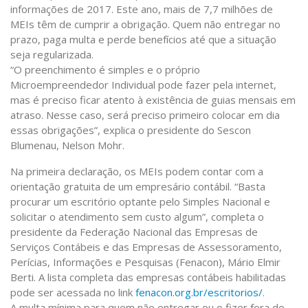
informações de 2017. Este ano, mais de 7,7 milhões de
MEIs têm de cumprir a obrigação. Quem não entregar no
prazo, paga multa e perde benefícios até que a situação
seja regularizada.
“O preenchimento é simples e o próprio
Microempreendedor Individual pode fazer pela internet,
mas é preciso ficar atento à existência de guias mensais em
atraso. Nesse caso, será preciso primeiro colocar em dia
essas obrigações”, explica o presidente do Sescon
Blumenau, Nelson Mohr.
Na primeira declaração, os MEIs podem contar com a
orientação gratuita de um empresário contábil. “Basta
procurar um escritório optante pelo Simples Nacional e
solicitar o atendimento sem custo algum”, completa o
presidente da Federação Nacional das Empresas de
Serviços Contábeis e das Empresas de Assessoramento,
Perícias, Informações e Pesquisas (Fenacon), Mário Elmir
Berti. A lista completa das empresas contábeis habilitadas
pode ser acessada no link
fenacon.org.br/escritorios/
.
A multa mínima para quem não entregar ou o fizer fora do