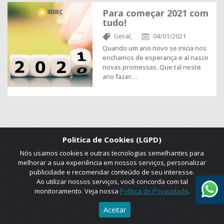
Para começar 2021 com
tudo!
Geral,
04/01/2021
Quando um ano novo se inicia nos
enchamos de esperança e aí nasce
novas promessas. Que tal neste
ano fazer…
Politica de Cookies (LGPD)
Nós usamos cookies e outras tecnologias semelhantes para
melhorar a sua experiência em nossos serviços, personalizar
publicidade e recomendar conteúdo de seu interesse.
Ao utilizar nossos serviços, você concorda com tal
monitoramento. Veja nossa
Política de Privacidade
.
2025 © Copyright. ADRUS. Todos os direitos reservados. Designed by
AGT Online.
Aceitar