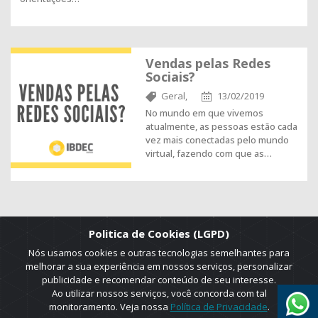
Vendas pelas Redes
Sociais?
Geral,
13/02/2019
No mundo em que vivemos
atualmente, as pessoas estão cada
vez mais conectadas pelo mundo
virtual, fazendo com que as…
Politica de Cookies (LGPD)
Nós usamos cookies e outras tecnologias semelhantes para
melhorar a sua experiência em nossos serviços, personalizar
publicidade e recomendar conteúdo de seu interesse.
Ao utilizar nossos serviços, você concorda com tal
monitoramento. Veja nossa
Política de Privacidade
.