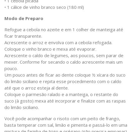
• 1 cebola picada
• 1 cálice de vinho branco seco (180 ml)
Modo de Preparo
Refogue a cebola no azeite e em 1 colher de manteiga até
ficar transparente.
Acrescente o arroz e envolva com a cebola refogada.
Coloque o vinho branco e mexa até evaporar.
Acrescente o caldo de legumes, aos poucos, sem parar de
mexer. Conforme for secando o caldo acrescente mais um
pouco.
Um pouco antes de ficar ao dente coloque ½ xícara do suco
do limão siciliano e repita esse procedimento com o caldo
até que o arroz esteja al dente.
Coloque o parmesão ralado e a manteiga, o restante do
suco (à gosto) mexa até incorporar e finalize com as raspas
do limão siciliano.
Você pode acompanhar o risoto com um peito de frango,
basta temperar com sal, limão e pimenta e passá-lo em uma
mistura de farinha de trigo e orégano (não precisa empanar)