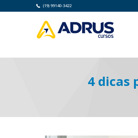
(19) 99140-3422
4 dicas 