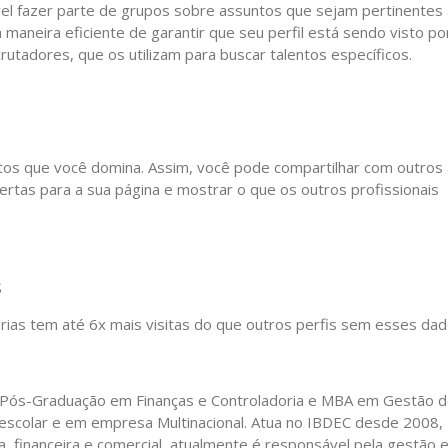
vel fazer parte de grupos sobre assuntos que sejam pertinentes 
 maneira eficiente de garantir que seu perfil está sendo visto po
utadores, que os utilizam para buscar talentos específicos.
tos que você domina. Assim, você pode compartilhar com outros 
certas para a sua página e mostrar o que os outros profissionais
s
árias tem até 6x mais visitas do que outros perfis sem esses dad
Pós-Graduação em Finanças e Controladoria e MBA em Gestão 
a escolar e em empresa Multinacional. Atua no IBDEC desde 2008,
, financeira e comercial, atualmente é responsável pela gestão 