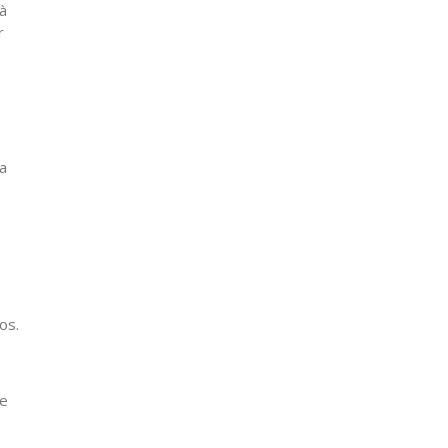
à
r
a
os.
de
e