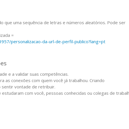
o que uma sequência de letras e números aleatórios. Pode ser
izada =
3957/personalizacao-da-url-de-perfil-publico?lang=pt
ões
ade e a validar suas competências.
a as conexões com quem você já trabalhou. Criando
entir vontade de retribuir.
 estudaram com você, pessoas conhecidas ou colegas de trabal