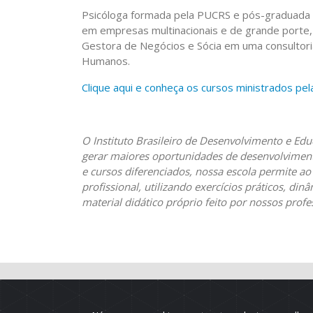
Psicóloga formada pela PUCRS e pós-graduada
em empresas multinacionais e de grande porte, 
Gestora de Negócios e Sócia em uma consultor
Humanos.
Clique aqui e conheça os cursos ministrados pel
O Instituto Brasileiro de Desenvolvimento e Ed
gerar maiores oportunidades de desenvolvimento
e cursos diferenciados, nossa escola permite ao
profissional, utilizando exercícios práticos, d
material didático próprio feito por nossos profe