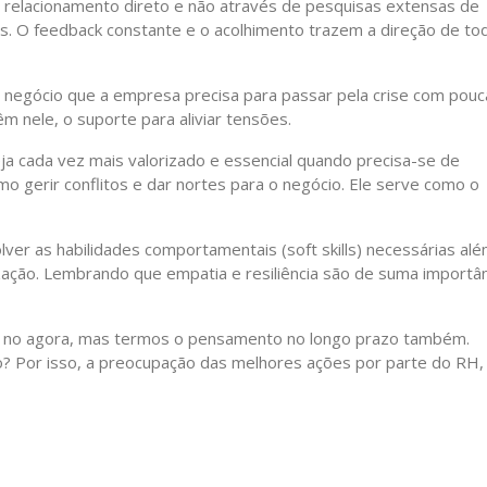
o relacionamento direto e não através de pesquisas extensas de
. O feedback constante e o acolhimento trazem a direção de to
negócio que a empresa precisa para passar pela crise com pouc
m nele, o suporte para aliviar tensões.
ja cada vez mais valorizado e essencial quando precisa-se de
o gerir conflitos e dar nortes para o negócio. Ele serve como o
r as habilidades comportamentais (soft skills) necessárias al
ação. Lembrando que empatia e resiliência são de suma importân
 no agora, mas termos o pensamento no longo prazo também.
o? Por isso, a preocupação das melhores ações por parte do RH,