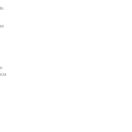
do
as
ém
cia