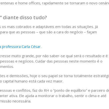
arentenas e home offices, rapidamente se tornaram o novo cenári
” diante disso tudo?
os mais cobrados e adaptáveis em todas as situações. Já
s para que as pessoas – que são a cara do negócio – façam
a professora Carla César.
esse muito grande, por não saber-se qual será o resultado e é 
pessoas e negócios. Cuidar das pessoas neste momento é o
cimentos.
ões e demissões, hoje o seu papel se torna totalmente estratég
o capital humano está cada vez maior.
ssoas e conflitos, faz do RH o “ponto de equilíbrio” e parceiro d
r ativa. Ele ajuda a monitorar o trabalho, sentir o clima e até
issão necessária.