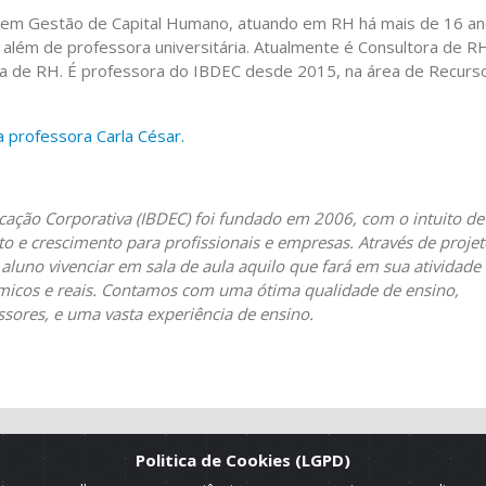
 em Gestão de Capital Humano, atuando em RH há mais de 16 a
além de professora universitária. Atualmente é Consultora de R
ia de RH. É professora do IBDEC desde 2015, na área de Recurs
a professora Carla César.
ucação Corporativa (IBDEC) foi fundado em 2006, com o intuito de
 e crescimento para profissionais e empresas. Através de projet
 aluno vivenciar em sala de aula aquilo que fará em sua atividade
inâmicos e reais. Contamos com uma ótima qualidade de ensino,
ssores, e uma vasta experiência de ensino.
Politica de Cookies (LGPD)