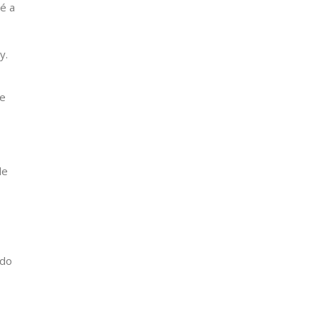
é a
y.
 e
de
 do