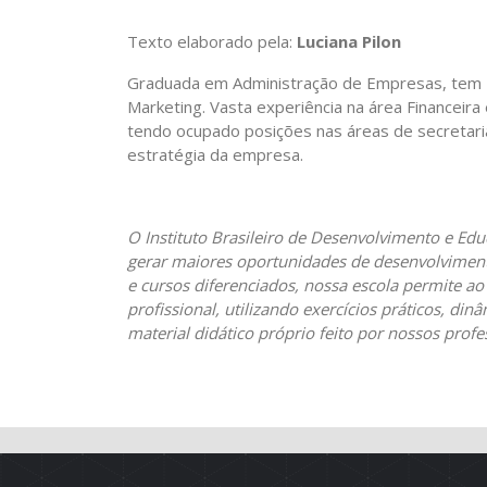
Texto elaborado pela:
Luciana Pilon
Graduada em Administração de Empresas, tem 
Marketing. Vasta experiência na área Financeir
tendo ocupado posições nas áreas de secretaria
estratégia da empresa.
O Instituto Brasileiro de Desenvolvimento e Ed
gerar maiores oportunidades de desenvolvimento
e cursos diferenciados, nossa escola permite ao
profissional, utilizando exercícios práticos, d
material didático próprio feito por nossos profe