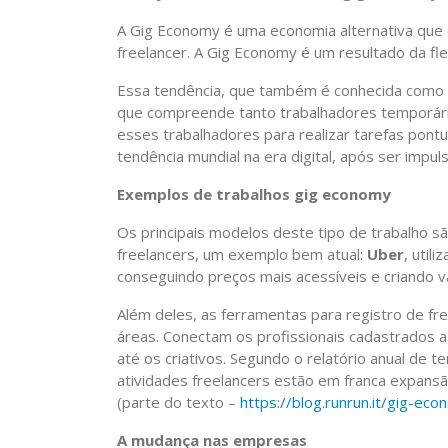
A Gig Economy é uma economia alternativa que
freelancer. A Gig Economy é um resultado da flex
Essa tendência, que também é conhecida como 
que compreende tanto trabalhadores temporári
esses trabalhadores para realizar tarefas pont
tendência mundial na era digital, após ser imp
Exemplos de trabalhos gig economy
Os principais modelos deste tipo de trabalho s
freelancers, um exemplo bem atual:
Uber
, util
conseguindo preços mais acessíveis e criando 
Além deles, as ferramentas para registro de f
áreas. Conectam os profissionais cadastrados a
até os criativos. Segundo o relatório anual de t
atividades freelancers estão em franca expansão 
(parte do texto –
https://blog.runrun.it/gig-ec
A mudança nas empresas