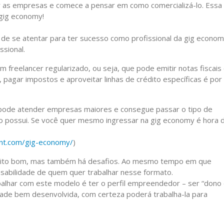
 as empresas e comece a pensar em como comercializá-lo. Essa 
 gig economy!
de se atentar para ter sucesso como profissional da gig econom
ssional.
 freelancer regularizado, ou seja, que pode emitir notas fiscais
, pagar impostos e aproveitar linhas de crédito específicas é por
, pode atender empresas maiores e consegue passar o tipo de
não possui. Se você quer mesmo ingressar na gig economy é hora 
ent.com/gig-economy/
)
uito bom, mas também há desafios. Ao mesmo tempo em que
nsabilidade de quem quer trabalhar nesse formato.
abalhar com este modelo é ter o perfil empreendedor – ser “dono
idade bem desenvolvida, com certeza poderá trabalha-la para