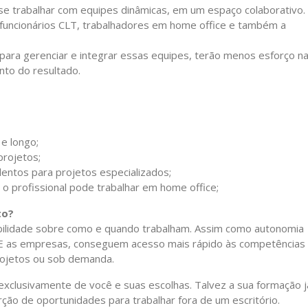
se trabalhar com equipes dinâmicas, em um espaço colaborativo.
 funcionários CLT, trabalhadores em home office e também a
para gerenciar e integrar essas equipes, terão menos esforço n
to do resultado.
e longo;
projetos;
lentos para projetos especializados;
e o profissional pode trabalhar em home office;
to?
ibilidade sobre como e quando trabalham. Assim como autonomia
. E as empresas, conseguem acesso mais rápido às competências
projetos ou sob demanda.
exclusivamente de você e suas escolhas. Talvez a sua formação j
rção de oportunidades para trabalhar fora de um escritório.