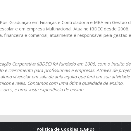
Pós-Graduação em Finanças e Controladoria e MBA em Gestão 
a escolar e em empresa Multinacional. Atua no IBDEC desde 2008,
, financeira e comercial, atualmente é responsável pela gestão 
ucação Corporativa (IBDEC) foi fundado em 2006, com o intuito de
 e crescimento para profissionais e empresas. Através de projet
 aluno vivenciar em sala de aula aquilo que fará em sua atividade
inâmicos e reais. Contamos com uma ótima qualidade de ensino,
ssores, e uma vasta experiência de ensino.
Politica de Cookies (LGPD)