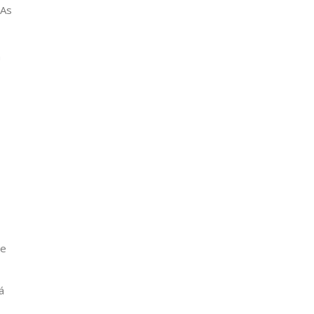
 As
a
 e
á