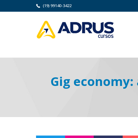
(19) 99140-3422
Gig economy: 