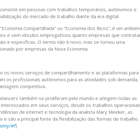
 consiste em pessoas com trabalhos temporários, autônomos e
ibilização do mercado de trabalho diante da era digital.
“Economia Compartilhada” ou “Economia dos Bicos”, é um ambien
os e sem vínculos empregatícios quanto empresas que contrat
uais e especificas. O termo não é novo, mas se tornou uma
ulsionado por empresas da Nova Economia.
ão os novos serviços de compartilhamento e as plataformas para
izam os profissionais autônomos para as atividades sob demanda,
vantagem competitiva.
reelancers também se proliferam pelo mundo e atingem todas as
 interessados em seus serviços, desde os trabalhos operacionai
endências de internet e tecnologia da analista Mary Meeker, as
e são a principal fonte da flexibilização das formas de trabalho.
onomy/#f
)