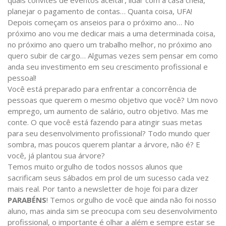
quais convites de eventos aceitar, lidar com a casa cheia,
planejar o pagamento de contas… Quanta coisa, UFA!
Depois começam os anseios para o próximo ano… No
próximo ano vou me dedicar mais a uma determinada coisa,
no próximo ano quero um trabalho melhor, no próximo ano
quero subir de cargo… Algumas vezes sem pensar em como
anda seu investimento em seu crescimento profissional e
pessoal!
Você está preparado para enfrentar a concorrência de
pessoas que querem o mesmo objetivo que você? Um novo
emprego, um aumento de salário, outro objetivo. Mas me
conte. O que você está fazendo para atingir suas metas
para seu desenvolvimento profissional? Todo mundo quer
sombra, mas poucos querem plantar a árvore, não é? E
você, já plantou sua árvore?
Temos muito orgulho de todos nossos alunos que
sacrificam seus sábados em prol de um sucesso cada vez
mais real. Por tanto a newsletter de hoje foi para dizer
PARABÉNS
! Temos orgulho de você que ainda não foi nosso
aluno, mas ainda sim se preocupa com seu desenvolvimento
profissional, o importante é olhar a além e sempre estar se