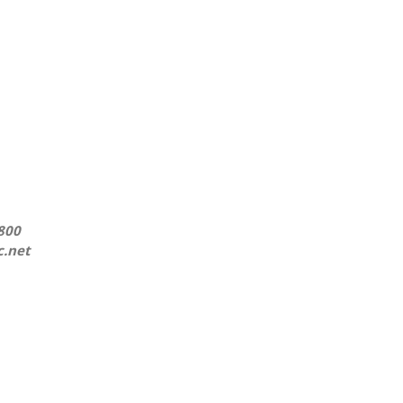
800
c.net