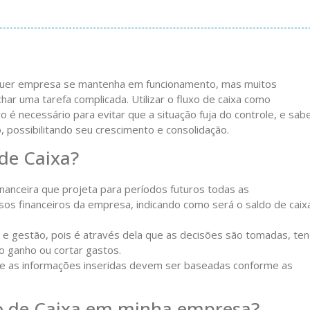
alquer empresa se mantenha em funcionamento, mas muitos
ar uma tarefa complicada. Utilizar o fluxo de caixa como
 é necessário para evitar que a situação fuja do controle, e sab
, possibilitando seu crescimento e consolidação.
de Caixa?
nanceira que projeta para períodos futuros todas as
os financeiros da empresa, indicando como será o saldo de caix
 e gestão, pois é através dela que as decisões são tomadas, te
o ganho ou cortar gastos.
ue as informações inseridas devem ser baseadas conforme as
xo de Caixa em minha empresa?