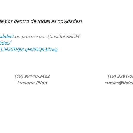
ue por dentro de todas as novidades!
oibdec/
ou procure por @InstitutoIBDEC
ibdec/
UCLfHXSTHJ9LqH09sQlhVDwg
(19) 99140-3422
(19) 3381-0
Luciana Pilon
cursos@ibde