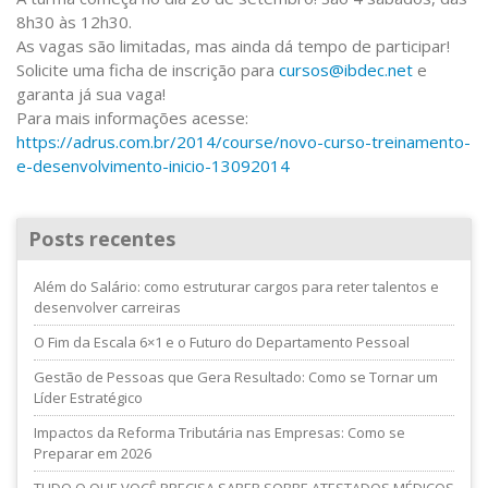
8h30 às 12h30.
As vagas são limitadas, mas ainda dá tempo de participar!
Solicite uma ficha de inscrição para
cursos@ibdec.net
e
garanta já sua vaga!
Para mais informações acesse:
https://adrus.com.br/2014/course/novo-curso-treinamento-
e-desenvolvimento-inicio-13092014
Posts recentes
Além do Salário: como estruturar cargos para reter talentos e
desenvolver carreiras
O Fim da Escala 6×1 e o Futuro do Departamento Pessoal
Gestão de Pessoas que Gera Resultado: Como se Tornar um
Líder Estratégico
Impactos da Reforma Tributária nas Empresas: Como se
Preparar em 2026
TUDO O QUE VOCÊ PRECISA SABER SOBRE ATESTADOS MÉDICOS