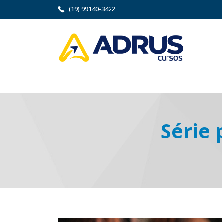
(19) 99140-3422
Série 