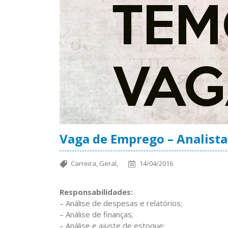
Vaga de Emprego – Analista
Carreira,
Geral,
14/04/2016
Responsabilidades:
– Análise de despesas e relatórios;
– Análise de finanças;
– Análise e ajuste de estoque;