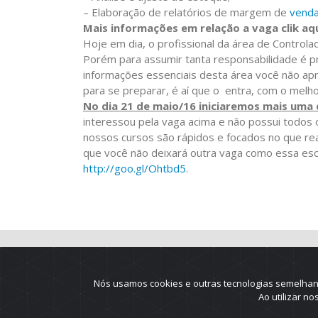
– Elaboração de relatórios de margem de
vend
Mais informações em relação a vaga clik aq
Hoje em dia, o profissional da área de Control
Porém para assumir tanta responsabilidade é p
informações essenciais desta área você não ap
para se preparar, é aí que o entra, com o melh
No dia 21 de maio/16 iniciaremos mais uma
interessou pela vaga acima e não possui todos o
nossos cursos são rápidos e focados no que rea
que você não deixará outra vaga como essa esc
http://goo.gl/Ohtbd5
.
Nós usamos cookies e outras tecnologias semelhant
Ao utilizar n