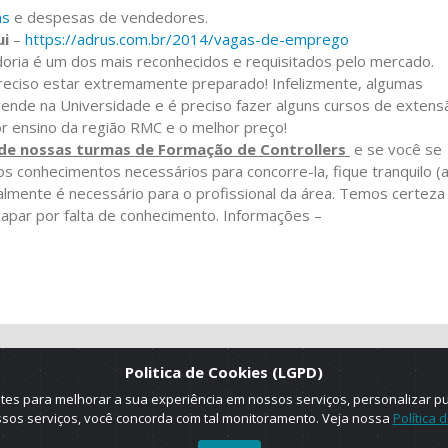
as
e despesas de vendedores.
ui
–
https://adrus.com.br/2014/vagas-de-emprego
adoria é um dos mais reconhecidos e requisitados pelo mercado.
reciso estar extremamente preparado! Infelizmente, algumas
rende na Universidade e é preciso fazer alguns cursos de extens
or ensino da região RMC e o melhor preço!
 de nossas turmas de Formação de Controllers
e se você se
s conhecimentos necessários para concorre-la, fique tranquilo (a
lmente é necessário para o profissional da área. Temos certeza
apar por falta de conhecimento. Informações –
Politica de Cookies (LGPD)
es para melhorar a sua experiência em nossos serviços, personalizar p
ossos serviços, você concorda com tal monitoramento. Veja nossa
Política 