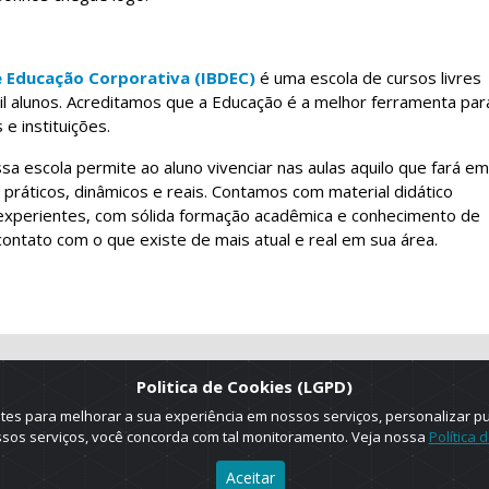
e Educação Corporativa (IBDEC)
é uma escola de cursos livres
l alunos. Acreditamos que a Educação é a melhor ferramenta par
e instituições.
sa escola permite ao aluno vivenciar nas aulas aquilo que fará em
s práticos, dinâmicos e reais. Contamos com material didático
s experientes, com sólida formação acadêmica e conhecimento de
ntato com o que existe de mais atual e real em sua área.
Politica de Cookies (LGPD)
es para melhorar a sua experiência em nossos serviços, personalizar p
ossos serviços, você concorda com tal monitoramento. Veja nossa
Política 
Aceitar
025 © Copyright. ADRUS. Todos os direitos reservados. Designed by
AGT Onlin