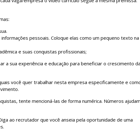
a cada vaga/empresa o vídeo currículo segue a mesma premissa.
emas:
sua.
s informações pessoais. Coloque elas como um pequeno texto na
êmica e suas conquistas profissionais;
ar a sua experiência e educação para beneficiar o crescimento d
quais você quer trabalhar nesta empresa especificamente e com
lvimento.
onquistas, tente mencioná-las de forma numérica. Números ajuda
 Diga ao recrutador que você anseia pela oportunidade de uma
s.