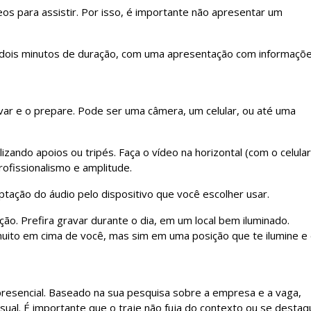
s para assistir. Por isso, é importante não apresentar um
dois minutos de duração, com uma apresentação com informaçõ
var e o prepare. Pode ser uma câmera, um celular, ou até uma
zando apoios ou tripés. Faça o vídeo na horizontal (com o celular
ofissionalismo e amplitude.
ação do áudio pelo dispositivo que você escolher usar.
ão. Prefira gravar durante o dia, em um local bem iluminado.
uito em cima de você, mas sim em uma posição que te ilumine e
presencial. Baseado na sua pesquisa sobre a empresa e a vaga,
sual. É importante que o traje não fuja do contexto ou se destaq