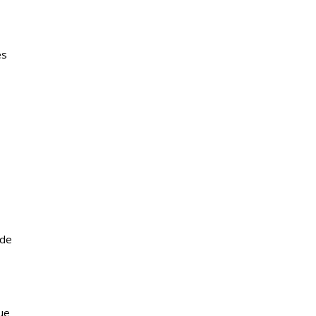
es
 de
ue