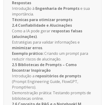
Respostas
Introdução à
Engenharia de Prompts
e sua
importância.
Técnicas para otimizar prompts
2.4 Confiabilidade e Alucinações
Como a IA pode gerar
respostas falsas
(alucinações)
.
Estratégias para validar informações e
minimizar erros
.
Exemplo prático:
Criando um prompt para
reduzir riscos de alucinação.
2.5 Bibliotecas de Prompts – Como
Encontrar Inspiração
Introdução a
repositórios de prompts
(Prompt Engineering Guide, FlowGPT,
PromptHero).
Demonstração prática: Testando prompts de
bibliotecas online.
2.6 Conceito de RAG e o NotebookLM