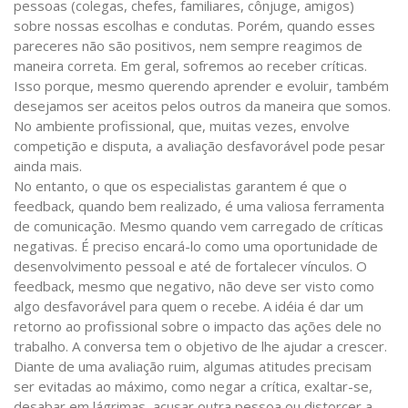
pessoas (colegas, chefes, familiares, cônjuge, amigos)
sobre nossas escolhas e condutas. Porém, quando esses
pareceres não são positivos, nem sempre reagimos de
maneira correta. Em geral, sofremos ao receber críticas.
Isso porque, mesmo querendo aprender e evoluir, também
desejamos ser aceitos pelos outros da maneira que somos.
No ambiente profissional, que, muitas vezes, envolve
competição e disputa, a avaliação desfavorável pode pesar
ainda mais.
No entanto, o que os especialistas garantem é que o
feedback, quando bem realizado, é uma valiosa ferramenta
de comunicação. Mesmo quando vem carregado de críticas
negativas. É preciso encará-lo como uma oportunidade de
desenvolvimento pessoal e até de fortalecer vínculos. O
feedback, mesmo que negativo, não deve ser visto como
algo desfavorável para quem o recebe. A idéia é dar um
retorno ao profissional sobre o impacto das ações dele no
trabalho. A conversa tem o objetivo de lhe ajudar a crescer.
Diante de uma avaliação ruim, algumas atitudes precisam
ser evitadas ao máximo, como negar a crítica, exaltar-se,
desabar em lágrimas, acusar outra pessoa ou distorcer a