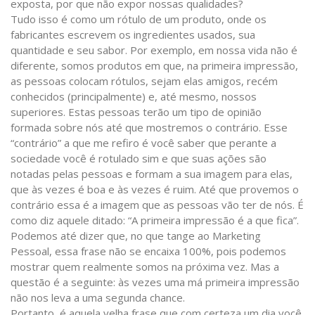
exposta, por que não expor nossas qualidades?
Tudo isso é como um rótulo de um produto, onde os
fabricantes escrevem os ingredientes usados, sua
quantidade e seu sabor. Por exemplo, em nossa vida não é
diferente, somos produtos em que, na primeira impressão,
as pessoas colocam rótulos, sejam elas amigos, recém
conhecidos (principalmente) e, até mesmo, nossos
superiores. Estas pessoas terão um tipo de opinião
formada sobre nós até que mostremos o contrário. Esse
“contrário” a que me refiro é você saber que perante a
sociedade você é rotulado sim e que suas ações são
notadas pelas pessoas e formam a sua imagem para elas,
que às vezes é boa e às vezes é ruim. Até que provemos o
contrário essa é a imagem que as pessoas vão ter de nós. É
como diz aquele ditado: “A primeira impressão é a que fica”.
Podemos até dizer que, no que tange ao Marketing
Pessoal, essa frase não se encaixa 100%, pois podemos
mostrar quem realmente somos na próxima vez. Mas a
questão é a seguinte: às vezes uma má primeira impressão
não nos leva a uma segunda chance.
Portanto, é aquela velha frase que com certeza um dia você