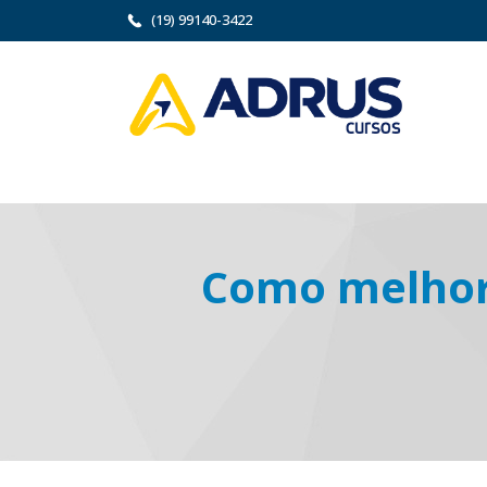
(19) 99140-3422
Como melhor