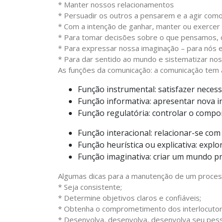
* Manter nossos relacionamentos
* Persuadir os outros a pensarem e a agir co
* Com a intenção de ganhar, manter ou exercer
* Para tomar decisões sobre o que pensamos,
* Para expressar nossa imaginação – para nós 
* Para dar sentido ao mundo e sistematizar nos
As funções da comunicação: a comunicação tem 
Função instrumental: satisfazer necess
Função informativa: apresentar nova 
Função regulatória: controlar o comp
Função interacional: relacionar-se co
Função heurística ou explicativa: expl
Função imaginativa: criar um mundo pr
Algumas dicas para a manutenção de um process
* Seja consistente;
* Determine objetivos claros e confiáveis;
* Obtenha o comprometimento dos interlocutor
* Desenvolva, desenvolva, desenvolva seu pess