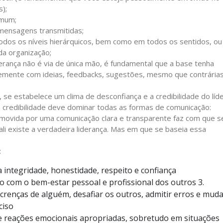
);
omum;
mensagens transmitidas;
todos os níveis hierárquicos, bem como em todos os sentidos, ou
da organização;
derança não é via de única mão, é fundamental que a base tenha
vremente com ideias, feedbacks, sugestões, mesmo que contrária
 se estabelece um clima de desconfiança e a credibilidade do líd
ua credibilidade deve dominar todas as formas de comunicação:
promovida por uma comunicação clara e transparente faz com que s
li existe a verdadeira liderança. Mas em que se baseia essa
:
 integridade, honestidade, respeito e confiança
 com o bem-estar pessoal e profissional dos outros 3.
crenças de alguém, desafiar os outros, admitir erros e mud
ciso
 reações emocionais apropriadas, sobretudo em situações