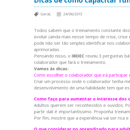
Geral,
24/06/2015
Todos sabem que o treinamento constante dos 
evoluir (ainda mais nesse tempo de crise, crise e
pode não ser tão simples identificar nos colab
aprimoradas.
Pensando nisso, o
IBDEC
reuniu 3 perguntas bás
colaborador que fará o treinamento.
Vamos às dicas:
Como escolher o colaborador que irá participar
Criar um processo onde o colaborador tenha mé
desenvolvimento de uma habilidade tem que est
Como faço para aumentar o interesse dos 
Adultos querem ser reconhecidos e ouvidos. Por
partir dali é importantíssimo. Proponha trein
Por fim, mostre que a experiência vai ser rica e
O que considerar no aprendizado para adul