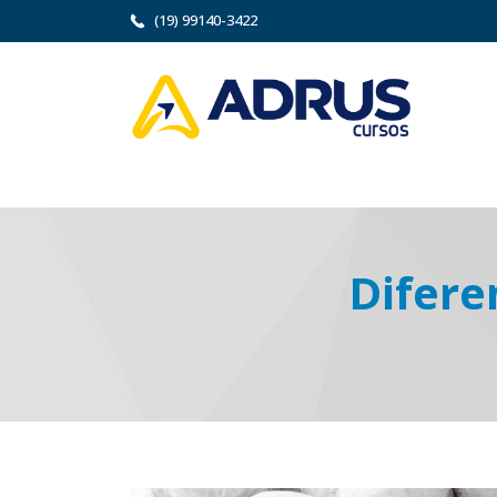
(19) 99140-3422
Difere