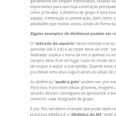
geralmente um simples memorando, reunião ou 
importantes para que haja a interação princip
como já foi dito, a dinâmica de grupo é uma ex
equipe, a interação a comunicação, bem como a 
atividades que muitas vezes sendo de forma lú
Alguns exemplos de dinâmicas podem ser ci
O “
método do aquário
” neste método cria-se
pessoas (de 5 a 8) e ao redor deve-se criar out
facilitador explica o tema da vez e apenas os in
sempre deve ficar um lugar vazio no círculo de
de ocupar e expor a sua opinião. Quando esse e
pra deixar uma nova vaga e assim as ideias de 
As dinâmicas “
quebra gelo
” podem ser, por ex
Para isso, é possível utilizar gravuras, imagen
através desses conseguem se apresentar e int
conhecer cada Integrante do grupo.
E por fim, um último exemplo que pode tanto s
processo seletivo é a “
dinâmica do Nó
” onde 