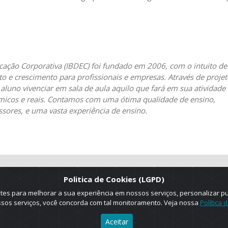
ucação Corporativa (IBDEC) foi fundado em 2006, com o intuito de
 e crescimento para profissionais e empresas. Através de projet
 aluno vivenciar em sala de aula aquilo que fará em sua atividade
inâmicos e reais. Contamos com uma ótima qualidade de ensino,
ssores, e uma vasta experiência de ensino.
Politica de Cookies (LGPD)
es para melhorar a sua experiência em nossos serviços, personalizar p
ossos serviços, você concorda com tal monitoramento. Veja nossa
Política 
Aceitar
025 © Copyright. ADRUS. Todos os direitos reservados. Designed by
AGT Onlin