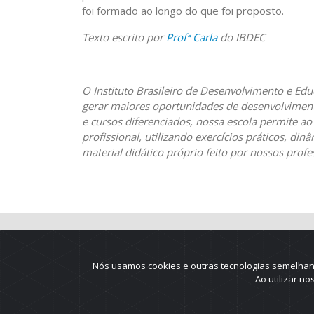
foi formado ao longo do que foi proposto.
Texto escrito por
Profª Carla
do IBDEC
O Instituto Brasileiro de Desenvolvimento e Ed
gerar maiores oportunidades de desenvolvimento
e cursos diferenciados, nossa escola permite ao
profissional, utilizando exercícios práticos, d
material didático próprio feito por nossos profe
Nós usamos cookies e outras tecnologias semelhant
Ao utilizar n
2