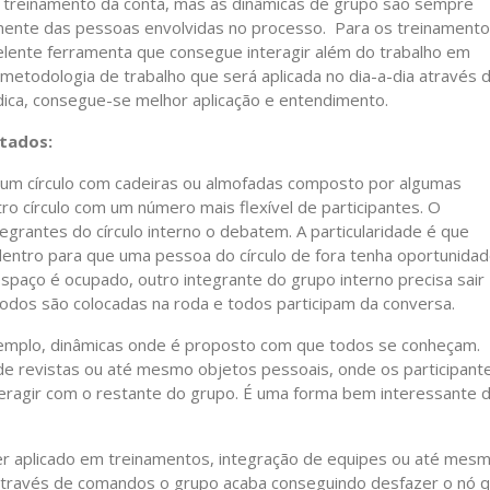
treinamento dá conta, mas as dinâmicas de grupo são sempre
almente das pessoas envolvidas no processo. Para os treinament
celente ferramenta que consegue interagir além do trabalho em
metodologia de trabalho que será aplicada no dia-a-dia através 
dica, consegue-se melhor aplicação e entendimento.
tados:
 um círculo com cadeiras ou almofadas composto por algumas
ro círculo com um número mais flexível de participantes. O
tegrantes do círculo interno o debatem. A particularidade é que
 dentro para que uma pessoa do círculo de fora tenha oportunida
spaço é ocupado, outro integrante do grupo interno precisa sair
todos são colocadas na roda e todos participam da conversa.
emplo, dinâmicas onde é proposto com que todos se conheçam.
s de revistas ou até mesmo objetos pessoais, onde os participant
eragir com o restante do grupo. É uma forma bem interessante 
er aplicado em treinamentos, integração de equipes ou até mes
através de comandos o grupo acaba conseguindo desfazer o nó 