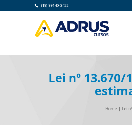
(19) 99140-3422
Lei nº 13.670
estima
Home
|
Lei n