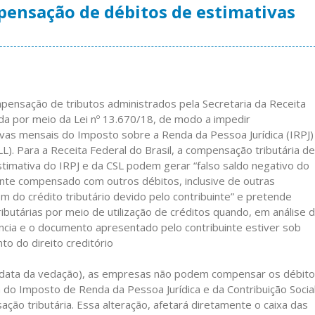
mpensação de débitos de estimativas
ompensação de tributos administrados pela Secretaria da Receita
ada por meio da Lei nº 13.670/18, de modo a impedir
ivas mensais do Imposto sobre a Renda da Pessoa Jurídica (IRPJ)
LL). Para a Receita Federal do Brasil, a compensação tributária de
stimativa do IRPJ e da CSL podem gerar “falso saldo negativo do
te compensado com outros débitos, inclusive de outras
 do crédito tributário devido pelo contribuinte” e pretende
tributárias por meio de utilização de créditos quando, em análise 
ência e o documento apresentado pelo contribuinte estiver sob
to do direito creditório
(data da vedação), as empresas não podem compensar os débit
 do Imposto de Renda da Pessoa Jurídica e da Contribuição Socia
ção tributária. Essa alteração, afetará diretamente o caixa das