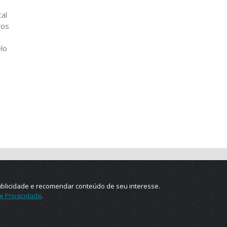
al
tos
lo
ublicidade e recomendar conteúdo de seu interesse.
de Privacidade
.
e.