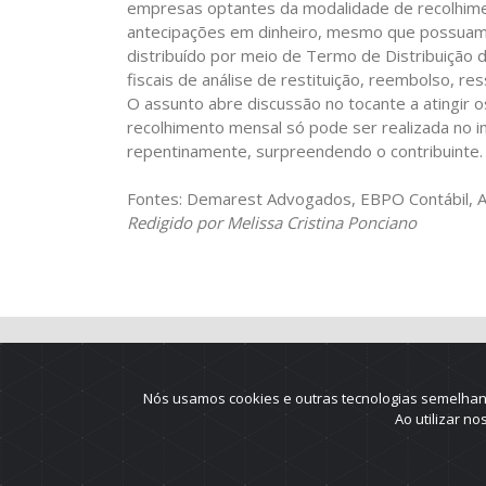
empresas optantes da modalidade de recolhim
antecipações em dinheiro, mesmo que possuam c
distribuído por meio de Termo de Distribuição 
fiscais de análise de restituição, reembolso,
O assunto abre discussão no tocante a atingir o
recolhimento mensal só pode ser realizada no i
repentinamente, surpreendendo o contribuinte.
Fontes:
Demarest Advogados, EBPO Contábil, An
Redigido por Melissa Cristina Ponciano
Nós usamos cookies e outras tecnologias semelhant
Ao utilizar n
2