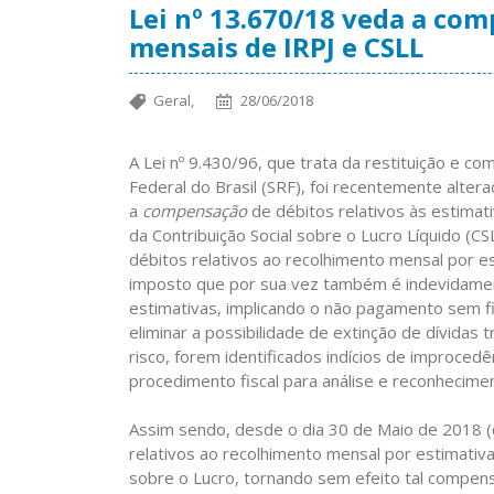
Lei nº 13.670/18 veda a co
mensais de IRPJ e CSLL
Geral,
28/06/2018
A Lei nº 9.430/96, que trata da restituição e c
Federal do Brasil (SRF), foi recentemente alter
a
compensação
de débitos relativos às estimat
da Contribuição Social sobre o Lucro Líquido (CS
débitos relativos ao recolhimento mensal por e
imposto que por sua vez também é indevidamen
estimativas, implicando o não pagamento sem fim
eliminar a possibilidade de extinção de dívidas 
risco, forem identificados indícios de improced
procedimento fiscal para análise e reconhecimen
Assim sendo, desde o dia 30 de Maio de 2018 
relativos ao recolhimento mensal por estimativa
sobre o Lucro, tornando sem efeito tal compensa