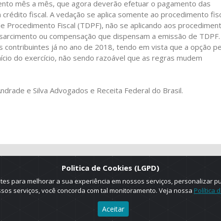
ento mês a mês, que agora deverão efetuar o pagamento das
rédito fiscal. A vedação se aplica somente ao procedimento fisc
de Procedimento Fiscal (TDPF), não se aplicando aos procedimen
 ressarcimento ou compensação que dispensam a emissão de TDPF.
s contribuintes já no ano de 2018, tendo em vista que a opção pe
nício do exercício, não sendo razoável que as regras mudem
drade e Silva Advogados e Receita Federal do Brasil.
Politica de Cookies (LGPD)
es para melhorar a sua experiência em nossos serviços, personalizar p
ossos serviços, você concorda com tal monitoramento. Veja nossa
Política 
Aceitar
025 © Copyright. ADRUS. Todos os direitos reservados. Designed by
AGT Onlin