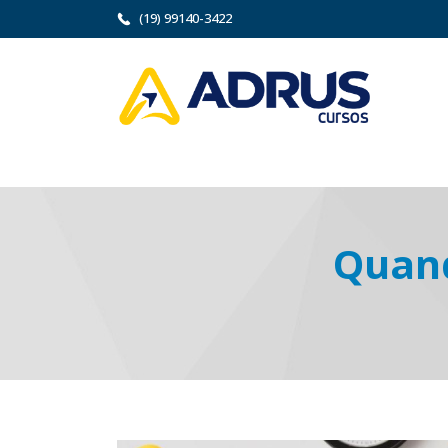
(19) 99140-3422
Quand