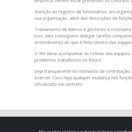
empresa, devem estar presentes no contrato,
Atenção ao registro de funcionários; um organ
sua organização, além das descrições de funçõe
Treinamento de líderes e gestores e constante
isso, eles conseguem delegar tarefas compatí
entendimento do que é feito dentro das equipe
O RH deve acompanhar às rotinas das equipes e
problemas trabalhistas no futuro.
Seja transparente no momento da contratação, d
exercer. Caso haja qualquer mudança nas funçõe
oficializado via contrato.
Nós usamos cookies e outras tecnologias semelhant