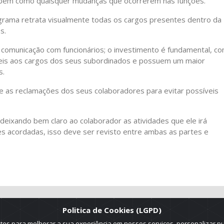
 bem como quaisquer mudanças que ocorrerem nas funções.
ograma retrata visualmente todas os cargos presentes dentro da
s.
 comunicação com funcionários; o investimento é fundamental, c
veis aos cargos dos seus subordinados e possuem um maior
s.
 as reclamações dos seus colaboradores para evitar possíveis
eixando bem claro ao colaborador as atividades que ele irá
s acordadas, isso deve ser revisto entre ambas as partes e
Politica de Cookies (LGPD)
es para melhorar a sua experiência em nossos serviços, personalizar p