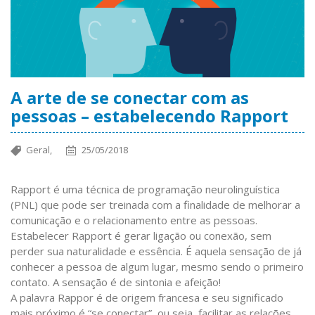
A arte de se conectar com as
pessoas – estabelecendo Rapport
Geral,
25/05/2018
Rapport é uma técnica de programação neurolinguística
(PNL) que pode ser treinada com a finalidade de melhorar a
comunicação e o relacionamento entre as pessoas.
Estabelecer Rapport é gerar ligação ou conexão, sem
perder sua naturalidade e essência. É aquela sensação de já
conhecer a pessoa de algum lugar, mesmo sendo o primeiro
contato. A sensação é de sintonia e afeição!
A palavra Rappor é de origem francesa e seu significado
mais próximo é “se conectar”, ou seja, facilitar as relações