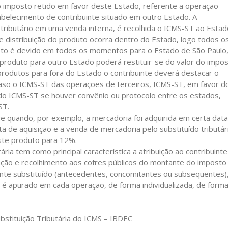
do imposto retido em favor deste Estado, referente a operação
elecimento de contribuinte situado em outro Estado. A
to tributário em uma venda interna, é recolhida o ICMS-ST ao Esta
e distribuição do produto ocorra dentro do Estado, logo todos o
osto é devido em todos os momentos para o Estado de São Paulo
produto para outro Estado poderá restituir-se do valor do impo
produtos para fora do Estado o contribuinte deverá destacar o
aso o ICMS-ST das operações de terceiros, ICMS-ST, em favor d
do ICMS-ST se houver convênio ou protocolo entre os estados,
ST.
e quando, por exemplo, a mercadoria foi adquirida em certa data
a de aquisição e a venda de mercadoria pelo substituído tributár
este produto para 12%.
ria tem como principal característica a atribuição ao contribuinte
tenção e recolhimento aos cofres públicos do montante do imposto
inte substituído (antecedentes, concomitantes ou subsequentes)
 é apurado em cada operação, de forma individualizada, de form
ubstituição Tributária do ICMS – IBDEC