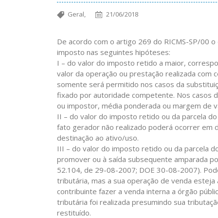
Geral,
21/06/2018
De acordo com o artigo 269 do RICMS-SP/00 o c
imposto nas seguintes hipóteses:
I – do valor do imposto retido a maior, corresp
valor da operação ou prestação realizada com c
somente será permitido nos casos da substituiçã
fixado por autoridade competente. Nos casos da 
ou impostor, média ponderada ou margem de va
II – do valor do imposto retido ou da parcela d
fato gerador não realizado poderá ocorrer em 
destinação ao ativo/uso.
III – do valor do imposto retido ou da parcela d
promover ou à saída subsequente amparada por 
52.104, de 29-08-2007; DOE 30-08-2007). Poder
tributária, mas a sua operação de venda estej
contribuinte fazer a venda interna a órgão públi
tributária foi realizada presumindo sua tribut
restituído.