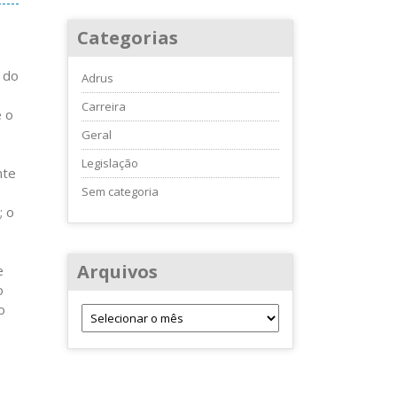
Categorias
 do
Adrus
Carreira
e o
Geral
Legislação
nte
Sem categoria
; o
Arquivos
e
o
o