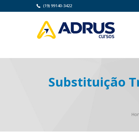
(19) 99140-3422
Substituição T
Ho