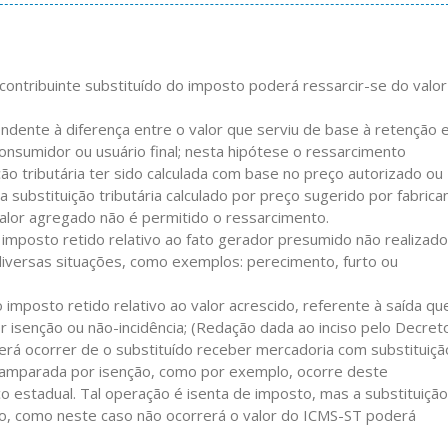
ontribuinte substituído do imposto poderá ressarcir-se do valor
ondente à diferença entre o valor que serviu de base à retenção 
onsumidor ou usuário final; nesta hipótese o ressarcimento
o tributária ter sido calculada com base no preço autorizado ou
substituição tributária calculado por preço sugerido por fabrica
lor agregado não é permitido o ressarcimento.
o imposto retido relativo ao fato gerador presumido não realizado
diversas situações, como exemplos: perecimento, furto ou
o imposto retido relativo ao valor acrescido, referente à saída qu
isenção ou não-incidência; (Redação dada ao inciso pelo Decret
á ocorrer de o substituído receber mercadoria com substituiçã
a amparada por isenção, como por exemplo, ocorre deste
co estadual. Tal operação é isenta de imposto, mas a substituição
ação, como neste caso não ocorrerá o valor do ICMS-ST poderá