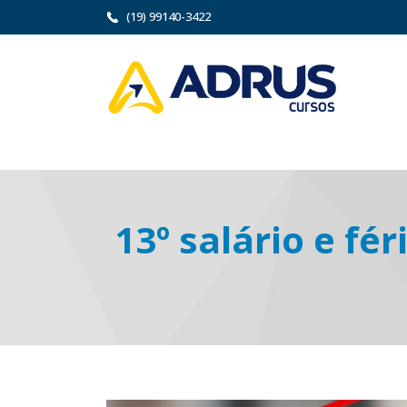
(19) 99140-3422
13º salário e fé