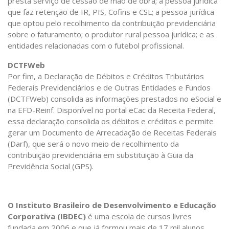
presta serviço de cessão de mão de obra; a pessoa jurídica
que faz retenção de IR, PIS, Cofins e CSL; a pessoa jurídica
que optou pelo recolhimento da contribuição previdenciária
sobre o faturamento; o produtor rural pessoa jurídica; e as
entidades relacionadas com o futebol profissional.
DCTFWeb
Por fim, a Declaração de Débitos e Créditos Tributários
Federais Previdenciários e de Outras Entidades e Fundos
(DCTFWeb) consolida as informações prestados no eSocial e
na EFD-Reinf. Disponível no portal eCac da Receita Federal,
essa declaração consolida os débitos e créditos e permite
gerar um Documento de Arrecadação de Receitas Federais
(Darf), que será o novo meio de recolhimento da
contribuição previdenciária em substituição à Guia da
Previdência Social (GPS).
O Instituto Brasileiro de Desenvolvimento e Educação
Corporativa (IBDEC)
é uma escola de cursos livres
fundada em 2006 e que já formou mais de 17 mil alunos.