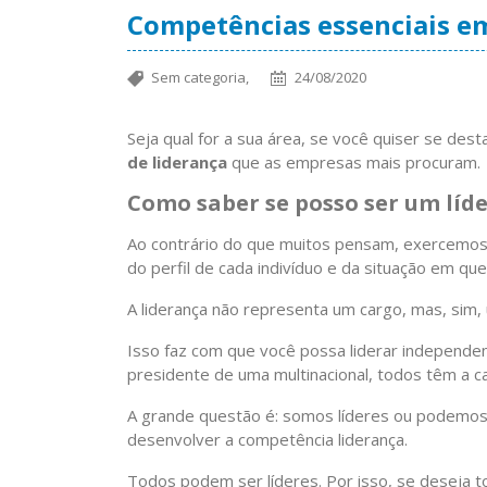
Competências essenciais e
Sem categoria,
24/08/2020
Seja qual for a sua área, se você quiser se des
de liderança
que as empresas mais procuram.
Como saber se posso ser um líde
Ao contrário do que muitos pensam, exercemos 
do perfil de cada indivíduo e da situação em q
A liderança não representa um cargo, mas, sim, 
Isso faz com que você possa liderar independen
presidente de uma multinacional, todos têm a c
A grande questão é: somos líderes ou podemos 
desenvolver a competência liderança.
Todos podem ser líderes. Por isso, se deseja t