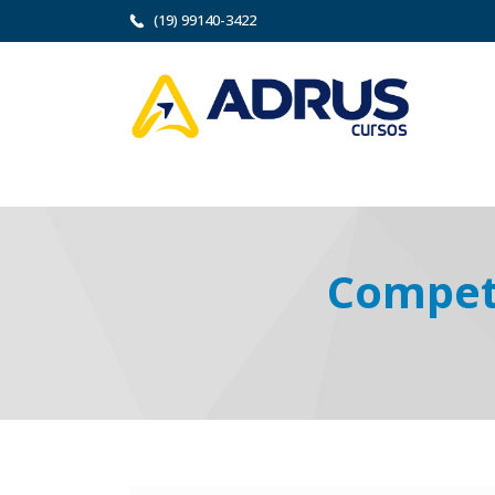
(19) 99140-3422
Competê