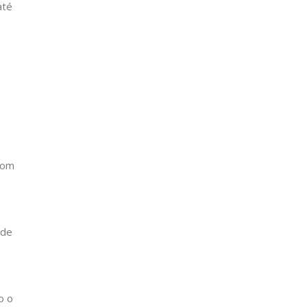
até
 com
 de
o o