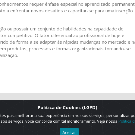
conhecimentos requer ênfase especial no aprendizado permanent
pto a enfrentar novos desafios e capacitar-se para uma inserção
ção ou possuir um conjunto de habilidades na capacidade de
r competitivo. O fator diferencial ao profissional de hoje é
uirido de forma a se adaptar às rápidas mudanças no mercado e n
 em produtos, processos e formas organizacionais tornando-se
anização.
Politica de Cookies (LGPD)
es para melhorar a sua experiência em nossos serviços, personalizar p
ossos serviços, você concorda com tal monitoramento. Veja nossa
Política 
Aceitar
025 © Copyright. ADRUS. Todos os direitos reservados. Designed by
AGT Onlin