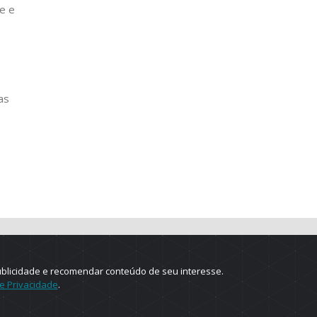
e e
as
ublicidade e recomendar conteúdo de seu interesse.
de Privacidade
.
e.