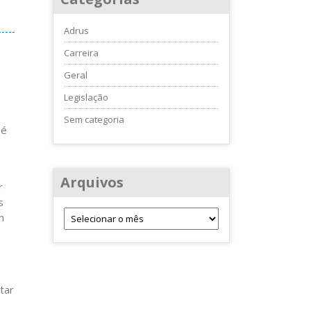
Adrus
Carreira
Geral
Legislação
Sem categoria
 é
Arquivos
r
s
m
tar