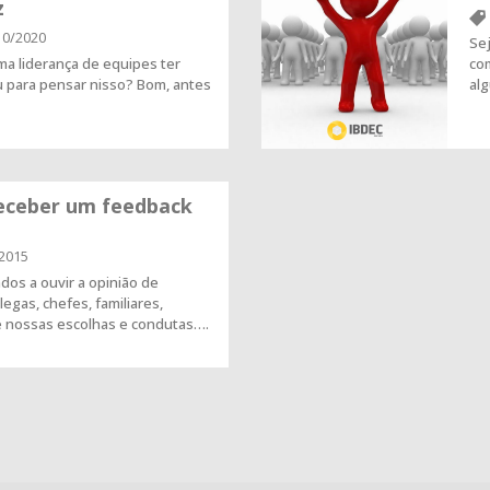
z
10/2020
Sej
ma liderança de equipes ter
com
u para pensar nisso? Bom, antes
al
eceber um feedback
2015
os a ouvir a opinião de
egas, chefes, familiares,
e nossas escolhas e condutas….