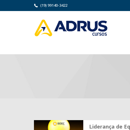
(19) 99140-3422
Liderança de E