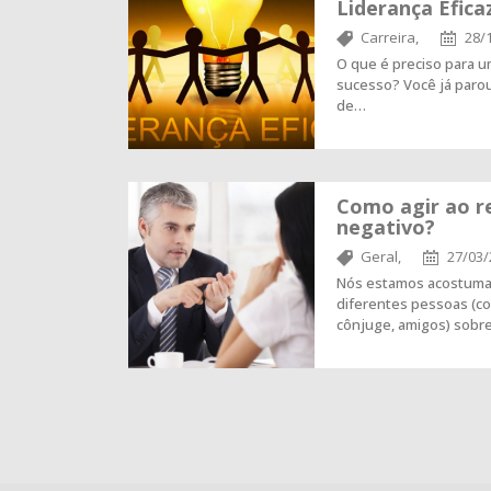
Liderança Efica
Carreira,
28/
O que é preciso para u
sucesso? Você já paro
de…
Como agir ao r
negativo?
Geral,
27/03/
Nós estamos acostumad
diferentes pessoas (col
cônjuge, amigos) sobr