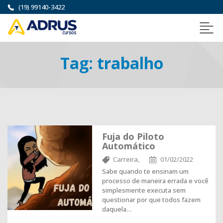
(19) 99140-3422
Tag:
trabalho
Fuja do Piloto
Automático
Carreira,
01/02/2022
Sabe quando te ensinam um
processo de maneira errada e você
simplesmente executa sem
questionar por que todos fazem
daquela…