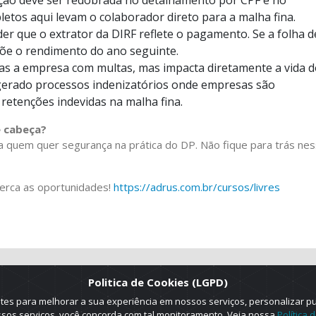
etos aqui levam o colaborador direto para a malha fina.
er que o extrator da DIRF reflete o pagamento. Se a folha d
õe o rendimento do ano seguinte.
as a empresa com multas, mas impacta diretamente a vida 
 gerado processos indenizatórios onde empresas são
etenções indevidas na malha fina.
e cabeça?
a quem quer segurança na prática do DP. Não fique para trás ne
perca as oportunidades!
https://adrus.com.br/cursos/livres
Politica de Cookies (LGPD)
es para melhorar a sua experiência em nossos serviços, personalizar p
ossos serviços, você concorda com tal monitoramento. Veja nossa
Política 