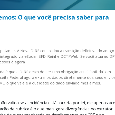
mos: O que você precisa saber para
 patamar. A Nova DIRF consolidou a transição definitiva do antigo
ntegrado via eSocial, EFD-Reinf e DCTFWeb. Se você atua no DP
essos é agora.
ada é que a DIRF deixa de ser uma obrigação anual “sofrida” em
Receita Federal agora extrai os dados diretamente dos seus envio
ML; o que vale é a qualidade do dado enviado mês a mês.
ão valida se a incidência está correta por lei, ele apenas ace
ação da rubrica é o que mais gera divergências no extrator.
ção deve ser redobrada no detalhamento por CPF e no