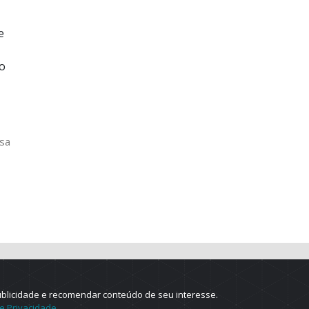
e
do
ssa
ublicidade e recomendar conteúdo de seu interesse.
de Privacidade
.