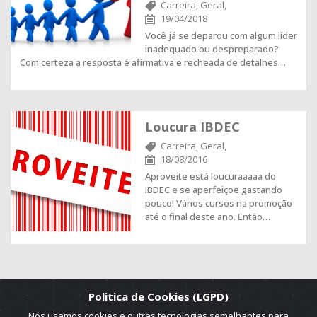
Carreira,
Geral,
19/04/2018
Você já se deparou com algum líder
inadequado ou despreparado?
Com certeza a resposta é afirmativa e recheada de detalhes…
Loucura IBDEC
Carreira,
Geral,
18/08/2016
Aproveite está loucuraaaaa do
IBDEC e se aperfeiçoe gastando
pouco! Vários cursos na promoção
até o final deste ano. Então…
Politica de Cookies (LGPD)
Nós usamos cookies e outras tecnologias semelhantes para